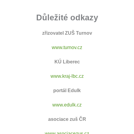
Důležité odkazy
zřizovatel ZUŠ Turnov
www.turnov.cz
KÚ Liberec
www.kraj-lbc.cz
portál Edulk
www.edulk.cz
asociace zuš ČR
www.asociacezus.cz