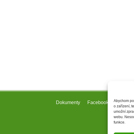
Abychom posk
Dokumenty
Facebook
Kontakt
o zařízení, 
umožní zprac
webu. Nesouh
funkce.