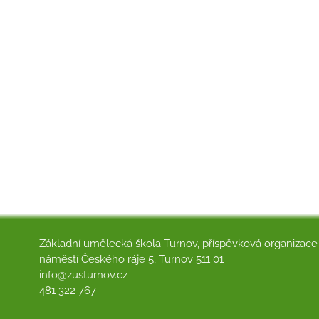
Základní umělecká škola Turnov, příspěvková organizace
náměstí Českého ráje 5, Turnov 511 01
info@zusturnov.cz
481 322 767