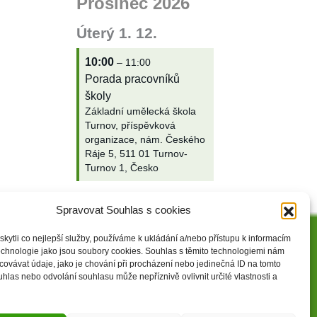
Prosinec 2026
Úterý
1.
12.
10:00
– 11:00
Porada pracovníků
školy
Základní umělecká škola
Turnov, příspěvková
organizace, nám. Českého
Ráje 5, 511 01 Turnov-
Turnov 1, Česko
Spravovat Souhlas s cookies
ytli co nejlepší služby, používáme k ukládání a/nebo přístupu k informacím
Zásady cookies (EU)
technologie jako jsou soubory cookies. Souhlas s těmito technologiemi nám
ovávat údaje, jako je chování při procházení nebo jedinečná ID na tomto
las nebo odvolání souhlasu může nepříznivě ovlivnit určité vlastnosti a