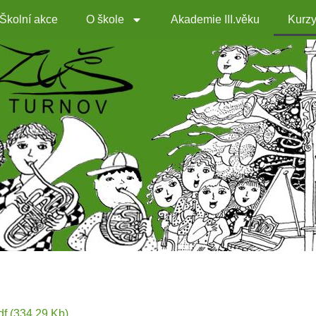
Školní akce
O škole
Akademie III.věku
Kurz
df
(334.29 Kb)