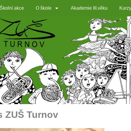
Školní akce
O škole
Akademie III.věku
Kurz
es ZUŠ Turnov