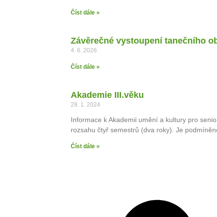
Číst dále »
Závěrečné vystoupení tanečního o
4. 6. 2026
Číst dále »
Akademie III.věku
28. 1. 2024
Informace k Akademii umění a kultury pro senio
rozsahu čtyř semestrů (dva roky). Je podmíně
Číst dále »