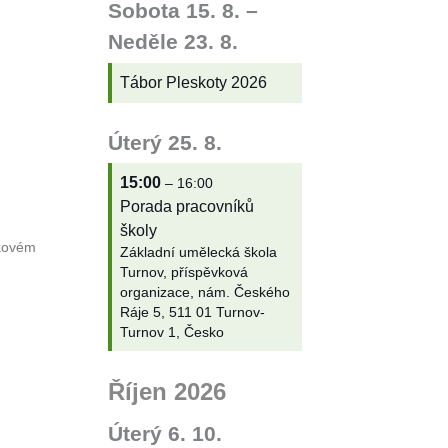
Sobota
15.
8.
–
Neděle
23.
8.
Tábor Pleskoty 2026
Úterý
25.
8.
15:00
– 16:00
Porada pracovníků
školy
lkovém
Základní umělecká škola
Turnov, příspěvková
organizace, nám. Českého
Ráje 5, 511 01 Turnov-
Turnov 1, Česko
Říjen 2026
Úterý
6.
10.