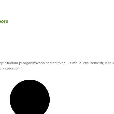
boru
ry: Studium je organizováno semestrálně – zimní a letní semestr, v ce
no každoročním