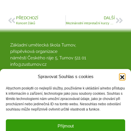
PŘEDCHOZÍ
DALŠÍ
Koncert žáků
Mezinárodní intrpretační kurzy a festival B.Martinů a L. Janáčka Turnov 2026
Základní umělecká škola Turnov,
příspěvková organizace
náměstí Českého ráje 5, Turnov 511 01
info@zusturnov.cz
481 322 767
Spravovat Souhlas s cookies
Abychom poskytli co nejlepší služby, používáme k ukládání a/nebo přístupu
k informacím o zařízení, technologie jako jsou soubory cookies. Souhlas s
Dokumenty
Facebook
Kontakt
těmito technologiemi nám umožní zpracovávat údaje, jako je chování při
procházení nebo jedinečná ID na tomto webu. Nesouhlas nebo odvolání
souhlasu může nepříznivě ovlivnit určité vlastnosti a funkce.
Zásady cookies (EU)
Příjmout