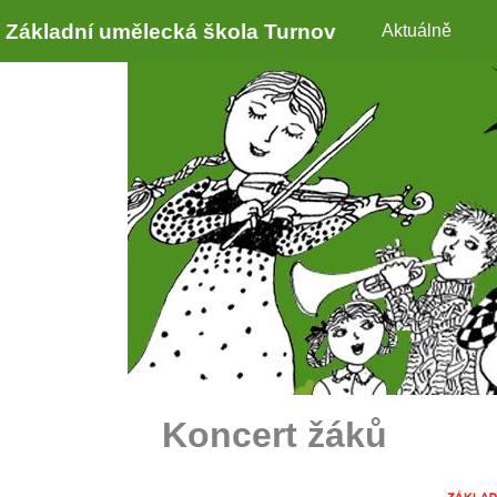
Základní umělecká škola Turnov
Aktuálně
Koncert žáků