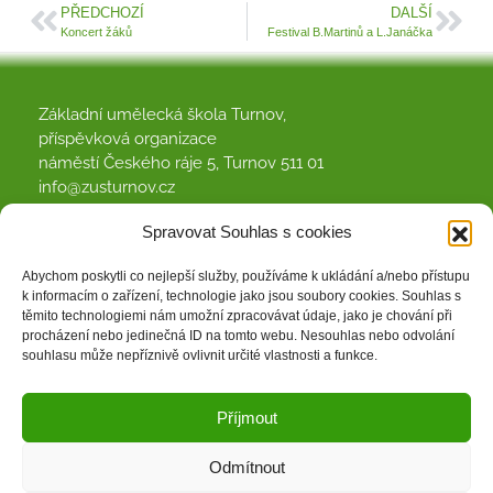
PŘEDCHOZÍ
DALŠÍ
Koncert žáků
Festival B.Martinů a L.Janáčka
Základní umělecká škola Turnov,
příspěvková organizace
náměstí Českého ráje 5, Turnov 511 01
info@zusturnov.cz
481 322 767
Spravovat Souhlas s cookies
Abychom poskytli co nejlepší služby, používáme k ukládání a/nebo přístupu
k informacím o zařízení, technologie jako jsou soubory cookies. Souhlas s
Dokumenty
Facebook
Kontakt
těmito technologiemi nám umožní zpracovávat údaje, jako je chování při
procházení nebo jedinečná ID na tomto webu. Nesouhlas nebo odvolání
souhlasu může nepříznivě ovlivnit určité vlastnosti a funkce.
Zásady cookies (EU)
Příjmout
Odmítnout
Copyright © 2023 ZUŠ Turnov