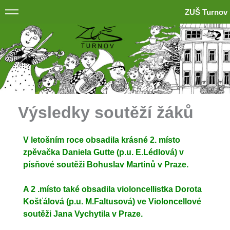
ZUŠ Turnov
Výsledky soutěží žáků
V letošním roce obsadila krásné 2. místo
zpěvačka Daniela Gutte (p.u. E.Lédlová) v
písňové soutěži Bohuslav Martinů v Praze.
A 2 .místo také obsadila violoncellistka Dorota
Košťálová (p.u. M.Faltusová) ve Violoncellové
soutěži Jana Vychytila v Praze.