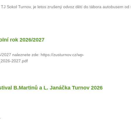
 TJ Sokol Turnov, je letos zrušený odvoz dětí do tábora autobusem od 
olní rok 2026/2027
/2027 naleznete zde: https://zusturnov.cz/wp-
o_2026-2027.pdf
stival B.Martinů a L. Janáčka Turnov 2026
í