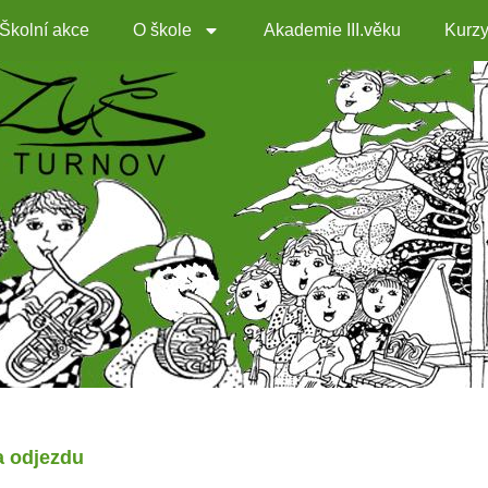
Školní akce
O škole
Akademie III.věku
Kurz
a odjezdu