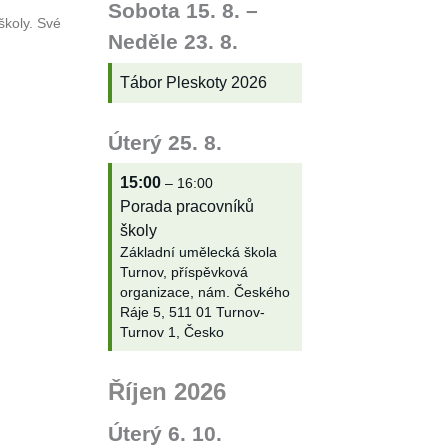
Sobota
15.
8.
–
školy. Své
Neděle
23.
8.
Tábor Pleskoty 2026
Úterý
25.
8.
15:00
– 16:00
Porada pracovníků
školy
Základní umělecká škola
Turnov, příspěvková
organizace, nám. Českého
Ráje 5, 511 01 Turnov-
Turnov 1, Česko
Říjen 2026
Úterý
6.
10.